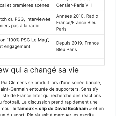
cal et premières scènes
Censier-Paris VIII
Années 2010, Radio
atch du PSG, interviewée
France/France Bleu
miers pas à la radio
Paris
sion “100% PSG Le Mag”,
Depuis 2019, France
 et engagement
Bleu Paris
iew qui a changé sa vie
 Pia Clemens se produit lors d’une soirée banale,
 Saint-Germain entourée de supporters. Sans s’y
liste de France Inter qui recherche des réactions
au football. La discussion prend rapidement une
humour
le fameux « slip de David Beckham »
et en
que du sport, Pia réussit à marquer les esprits