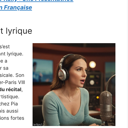
n Française
t lyrique
s’est
t lyrique.
le a
r sa
sicale. Son
r-Paris VIII
du récital
,
tistique.
chez Pia
is aussi
ions fortes