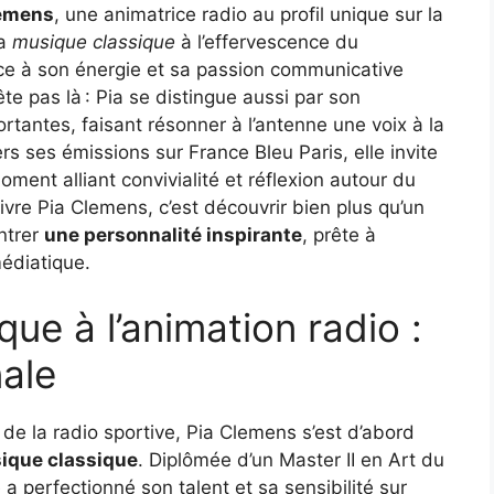
lemens
, une animatrice radio au profil unique sur la
la
musique classique
à l’effervescence du
râce à son énergie et sa passion communicative
te pas là : Pia se distingue aussi par son
rtantes, faisant résonner à l’antenne une voix à la
rs ses émissions sur France Bleu Paris, elle invite
ment alliant convivialité et réflexion autour du
vre Pia Clemens, c’est découvrir bien plus qu’un
ntrer
une personnalité inspirante
, prête à
médiatique.
ue à l’animation radio :
nale
de la radio sportive, Pia Clemens s’est d’abord
ique classique
. Diplômée d’un Master II en Art du
le a perfectionné son talent et sa sensibilité sur