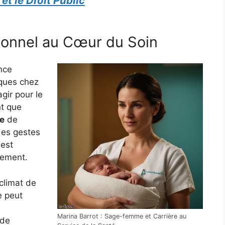
t le Droit Public
onnel au Cœur du Soin
nce
rques chez
gir pour le
nt que
ve
de
des gestes
est
hement.
climat de
e peut
Marina Barrot : Sage-femme et Carrière au
 de