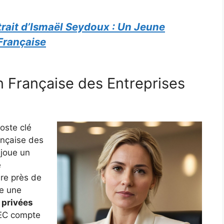
trait d’Ismaël Seydoux : Un Jeune
 Française
on Française des Entreprises
poste clé
ançaise des
 joue un
e
ère près de
le une
 privées
FEC compte