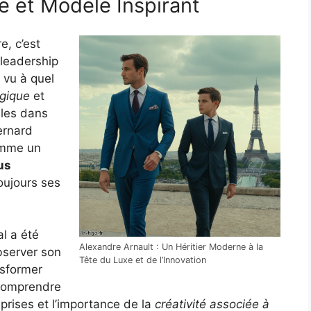
e et Modèle Inspirant
, c’est
 leadership
 vu à quel
égique
et
lles dans
ernard
comme un
us
oujours ses
l a été
Alexandre Arnault : Un Héritier Moderne à la
bserver son
Tête du Luxe et de l’Innovation
nsformer
 comprendre
rises et l’importance de la
créativité associée à