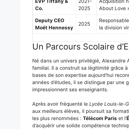
EVP Tiffany &
2021-
Acquisition
Co.
2025
About Love »
Deputy CEO
Responsable 
2025
Moët Hennessy
la division v
Un Parcours Scolaire d’
Né dans un univers privilégié, Alexandre 
familial. Il a construit sa légitimité grâce 
bases de son expertise aujourd’hui reconn
années d’études, il se distingue par une gr
impressionnent ses enseignants.
Après avoir fréquenté le
Lycée Louis-le-
aux meilleurs élèves, il poursuit sa form
les plus renommées :
Télécom Paris
et l’
É
d’acquérir une solide compétence techniqu